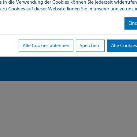
s in die Verwendung der Cookies können Sie jederzeit widerrufen
ten und Unternehmenserfolg
Menschen
 zu Cookies auf dieser Website finden Sie in unserer
und zu uns 
ert, die in der Summe das
Identität
Ein
 weiter zunehmende
Technologie
rmutigt uns, diesen Weg
Qualität
Alle Cookies ablehnen
Speichern
Alle Cookies