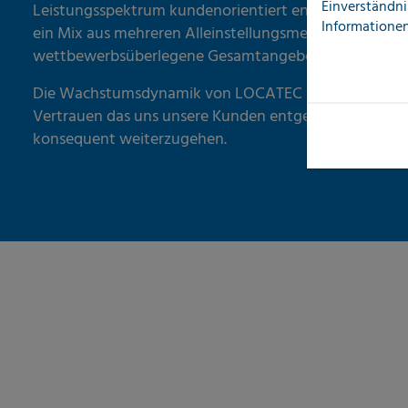
Einverständni
Leistungsspektrum kundenorientiert entwickeln soll
Informationen
ein Mix aus mehreren Alleinstellungsmerkmalen erford
wettbewerbsüberlegene Gesamtangebot bilden.
Die Wachstumsdynamik von LOCATEC und das immer
Vertrauen das uns unsere Kunden entgegenbringen, e
konsequent weiterzugehen.