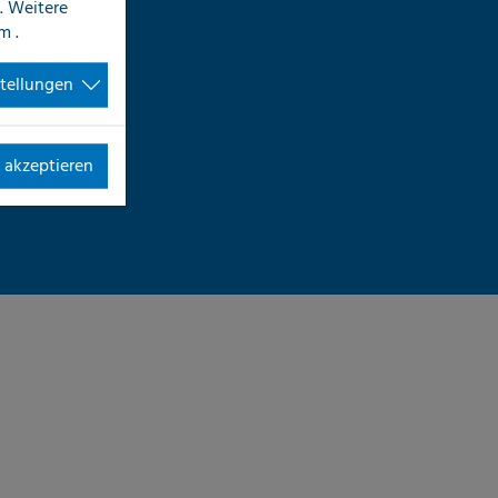
. Weitere
im
.
stellungen
 akzeptieren