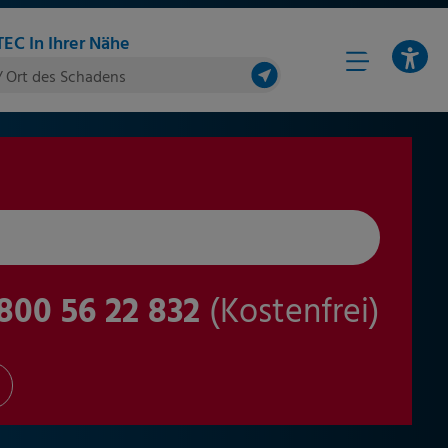
EC In Ihrer Nähe
/ Ort des Schadens
800 56 22 832
(Kostenfrei)