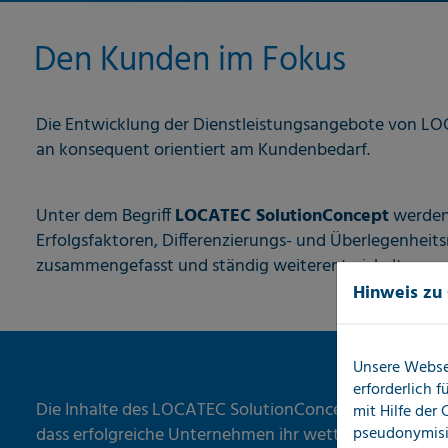
Den Kunden im Fokus
Die Entwicklung der Dienstleistungsangebote von LO
an konsequent orientiert am Kundenbedarf.
Unter dem Begriff
LOCATEC SolutionConcept
werden 
Erfolgsfaktoren, Differenzierungs- und Überlegenhe
zusammengefasst und ständig weiterentwickelt.
Hinweis zu
Unsere Webse
erforderlich 
Die Inhalte des LOCATEC SolutionConcepts folgen u
mit Hilfe der
pseudonymisi
dass erfolgreiche Unternehmen ihr wettbewerbsdiffer