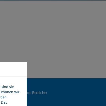
sind sie
n können wir
 umfasst folgende Bereiche:
erden
 Das