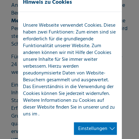
Hinweis zu Cookies
Anschließend erhalten unsere Messtechniker die
Berechtigung sich
„Zertifizierter LOCATEC-
Messtechniker“
zu nennen. Ein auf die jeweilige
Unsere Webseite verwendet Cookies. Diese
Person ausgestellter Messtechniker-Ausweis wird
haben zwei Funktionen: Zum einen sind sie
stets vom Ausweisinhaber mitgeführt und am
erforderlich für die grundlegende
Schadenort auf Anfrage vorgezeigt.
Funktionalität unserer Website. Zum
anderen können wir mit Hilfe der Cookies
Für die interne Re-Zertifizierung muss dann alle
unsere Inhalte für Sie immer weiter
24 Monate ein „Refreshment-Training“ besucht
verbessern. Hierzu werden
werden.
pseudonymisierte Daten von Website-
Besuchern gesammelt und ausgewertet.
Ein maßgeschneidertes Schulungsangebot für
Das Einverständnis in die Verwendung der
Inhaber und Mitarbeiter von LOCATEC-
Cookies können Sie jederzeit widerrufen.
Weitere Informationen zu Cookies auf
Standorten sowie regelmäßige Workshops und
dieser Website finden Sie in unserer
und zu
Erfahrungsaustausch-Tagungen, liefern die
uns im
.
Grundlage für eine professionelle und
qualifizierte Kompetenzvertiefung und -
Einstellungen
erweiterung jedes Einzelnen. Das Angebot