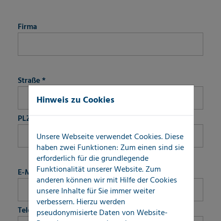
fieldset-3
Firma
fieldset-4
Straße
*
Hinweis zu Cookies
PLZ/ Ort
*
Unsere Webseite verwendet Cookies. Diese
haben zwei Funktionen: Zum einen sind sie
erforderlich für die grundlegende
fieldset-5
Funktionalität unserer Website. Zum
E-Mail
*
anderen können wir mit Hilfe der Cookies
unsere Inhalte für Sie immer weiter
verbessern. Hierzu werden
Telefon
*
pseudonymisierte Daten von Website-