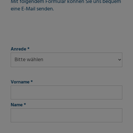
Mit folgendem Formular können Sie uns bequem
eine E-Mail senden.
fieldset-1
Anrede
*
fieldset-2
Vorname
*
Name
*