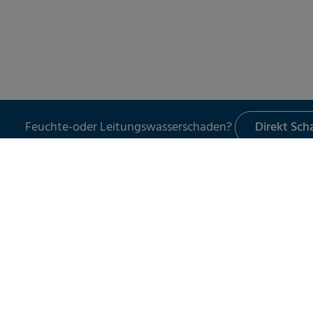
Feuchte-oder Leitungswasserschaden?
Direkt Sc
LECKORTUNG
UNSER 
Leckortung in Gebäuden
Schade
Leckortung im Außenbereich
Leckor
Leckortung am Flachdach
Schad
Leitun
Wasser
Spezia