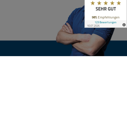
KONTAKT
n
Ihre Anfrage
nsgruppe
e