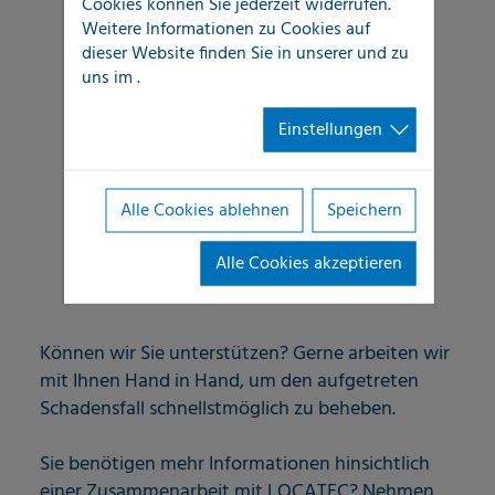
Cookies können Sie jederzeit widerrufen.
Thermografie
Weitere Informationen zu Cookies auf
dieser Website finden Sie in unserer
und zu
Inspektionskamera
uns im
.
Feuchtigkeitsmessung
Einstellungen
Tracergas
Alle Cookies ablehnen
Speichern
Endoskopie
Alle Cookies akzeptieren
Färbemittel
Können wir Sie unterstützen? Gerne arbeiten wir
mit Ihnen Hand in Hand, um den aufgetreten
Schadensfall schnellstmöglich zu beheben.
Sie benötigen mehr Informationen hinsichtlich
einer Zusammenarbeit mit LOCATEC? Nehmen