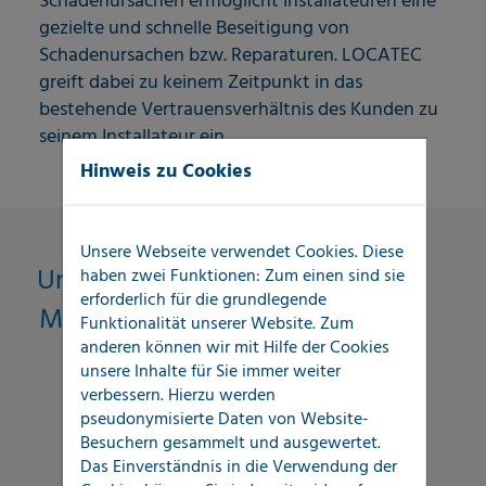
Schadenursachen ermöglicht Installateuren eine
gezielte und schnelle Beseitigung von
Schadenursachen bzw. Reparaturen. LOCATEC
greift dabei zu keinem Zeitpunkt in das
bestehende Vertrauensverhältnis des Kunden zu
seinem Installateur ein.
Hinweis zu Cookies
Unsere Webseite verwendet Cookies. Diese
Unsere technischen
haben zwei Funktionen: Zum einen sind sie
erforderlich für die grundlegende
Messverfahren im Überblick
Funktionalität unserer Website. Zum
anderen können wir mit Hilfe der Cookies
unsere Inhalte für Sie immer weiter
Druckprüfung
verbessern. Hierzu werden
pseudonymisierte Daten von Website-
Elektroakustik
Besuchern gesammelt und ausgewertet.
Das Einverständnis in die Verwendung der